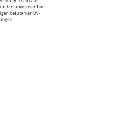
ichungen sind aus
ründen unvermeidbar.
igen bei starker UV-
lungen.