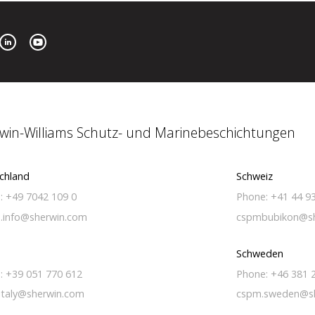
win-Williams Schutz- und Marinebeschichtungen
chland
Schweiz
: +49 7042 109 0
Phone: +41 44 9
.info@sherwin.com
cspmbubikon@sh
Schweden
: +39 051 770 612
Phone: +46 381 
italy@sherwin.com
cspm.sweden@s