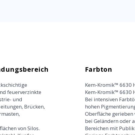
dungsbereich
Farbton
ckschichtige
Kem-Kromik™ 6630 Hi
nd feuerverzinkte
Kem-Kromik™ 6630 Hi
strie- und
Bei intensiven Farbt
eitungen, Brücken,
hohen Pigmentierung
ermasten,
Oberfläche gerieben 
bei Geländern oder a
lächen von Silos.
Bereichen mit Publik