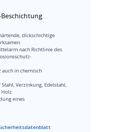
-Beschichtung
härtende, dickschichtige
wirksamen
telarm nach Richtlinie des
rosionsschutz-
z auch in chemisch
Stahl, Verzinkung, Edelstahl,
 Holz
dung eines
Sicherheitsdatenblatt