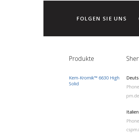
FOLGEN SIE UNS
Produkte
Sher
Kem-Kromik™ 6630 High
Deuts
Solid
Phone
pm.de
Italien
Phone
cspm.