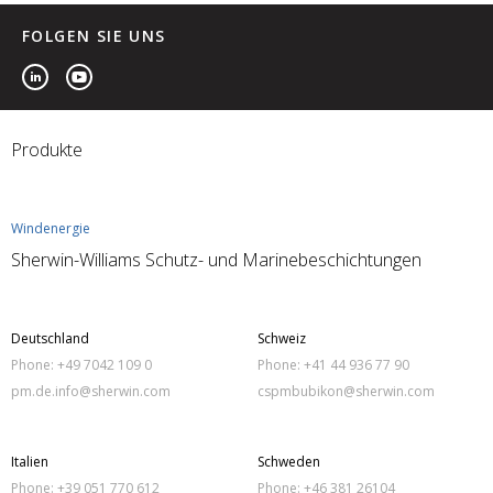
FOLGEN SIE UNS
Produkte
Windenergie
Sherwin-Williams Schutz- und Marinebeschichtungen
Deutschland
Schweiz
Phone: +49 7042 109 0
Phone: +41 44 936 77 90
pm.de.info@sherwin.com
cspmbubikon@sherwin.com
Italien
Schweden
Phone: +39 051 770 612
Phone: +46 381 26104