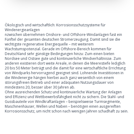
Ökologisch und wirtschaftlich: Korrosionsschutzsysteme für
Windenergieanlagen
nzwischen übernehmen Onshore- und Offshore-Windanlagen fast ein
Fünftel der gesamten deutschen Stromerzeugung. Damit sind sie die
wichtigste regenerative Energiequelle – mit weiterem
Wachstumspotenzial. Gerade im Offshore-Bereich kommen für
Deutschland sehr günstige Bedingungen hinzu: Zum einen bieten
Nordsee und Ostsee gute und kontinuierliche Windverhältnisse. Zum
anderen existieren dort weite Areale, in denen die Meerestiefe lediglich
20 bis 50 Meter beträgt und die damit für eine wirtschaftliche Errichtung
von Windparks hervorragend geeignet sind. Lohnende Investitionen in
die Windenergie hängen hierbei auch ganz wesentlich von einem
störungsfreien Betrieb und einer adäquaten Nutzungsdauer von
mindestens 20, besser über 30 Jahren ab.
Ohne ausreichenden Schutz und kontinuierliche Wartung der Anlagen
sind Effizienz und Wettbewerbsfähigkeit nicht zu sichern. Die Stahl- und
Gussbauteile von Windkraftanlagen – beispielsweise Turmsegmente,
Maschinenhäuser, Wellen und Naben – benötigen einen ausgereiften
Korrosionsschutz, um nicht schon nach wenigen Jahren schadhaft zu sein.