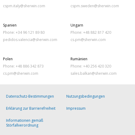
cspm.italy@sherwin.com
cspm.sweden@sherwin.com
Spanien
Ungarn
Phone: +34 96 121 89 80
Phone: +48 882 817 420
pedidos.valencia@sherwin.com
cs.pm@sherwin.com
Polen
Rumänien
Phone: +48 886 342 873
Phone: +40 256 420 320
cs.pm@sherwin.com
sales.balkan@sherwin.com
Datenschutz-Bestimmungen
Nutzungsbedingungen
Erklärung zur Barrierefreiheit
Impressum
Informationen gemäß
Störfallverordnung