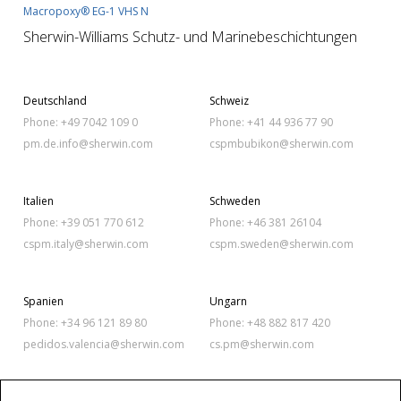
Macropoxy® EG-1 VHS N
Sherwin-Williams Schutz- und Marinebeschichtungen
Deutschland
Schweiz
Phone: +49 7042 109 0
Phone: +41 44 936 77 90
pm.de.info@sherwin.com
cspmbubikon@sherwin.com
Italien
Schweden
Phone: +39 051 770 612
Phone: +46 381 26104
cspm.italy@sherwin.com
cspm.sweden@sherwin.com
Spanien
Ungarn
Phone: +34 96 121 89 80
Phone: +48 882 817 420
pedidos.valencia@sherwin.com
cs.pm@sherwin.com