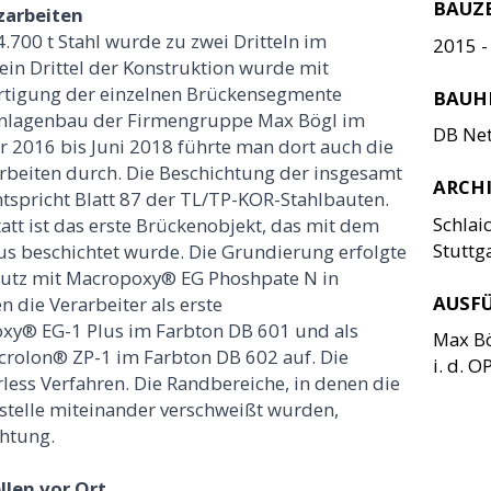
BAUZ
zarbeiten
700 t Stahl wurde zu zwei Dritteln im
2015 -
 ein Drittel der Konstruktion wurde mit
rtigung der einzelnen Brückensegmente
BAUH
 Anlagenbau der Firmengruppe Max Bögl im
DB Net
 2016 bis Juni 2018 führte man dort auch die
rbeiten durch. Die Beschichtung der insgesamt
ARCHI
ntspricht Blatt 87 der TL/TP-KOR-Stahlbauten.
Schlai
tt ist das erste Brückenobjekt, das mit dem
Stuttg
s beschichtet wurde. Die Grundierung erfolgte
chutz mit Macropoxy® EG Phoshpate N in
AUSF
 die Verarbeiter als erste
y® EG-1 Plus im Farbton DB 601 und als
Max Bö
crolon® ZP-1 im Farbton DB 602 auf. Die
i. d. OP
less Verfahren. Die Randbereiche, in denen die
ustelle miteinander verschweißt wurden,
chtung.
len vor Ort