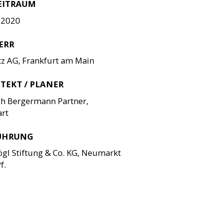
EITRAUM
 2020
ERR
z AG, Frankfurt am Main
TEKT / PLANER
ch Bergermann Partner,
art
ÜHRUNG
gl Stiftung & Co. KG, Neumarkt
f.