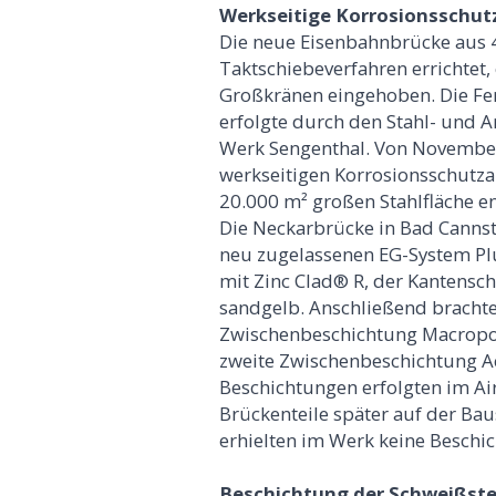
Werkseitige Korrosionsschut
Die neue Eisenbahnbrücke aus 4.
Taktschiebeverfahren errichtet,
Großkränen eingehoben. Die Fe
erfolgte durch den Stahl- und
Werk Sengenthal. Von November
werkseitigen Korrosionsschutza
20.000 m² großen Stahlfläche e
Die Neckarbrücke in Bad Cannsta
neu zugelassenen EG-System Plu
mit Zinc Clad® R, der Kantens
sandgelb. Anschließend brachten
Zwischenbeschichtung Macropox
zweite Zwischenbeschichtung A
Beschichtungen erfolgten im Air
Brückenteile später auf der Ba
erhielten im Werk keine Beschi
Beschichtung der Schweißstel