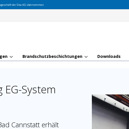
gsgeschäft der Sika AG übernommen.
ngen
Brandschutzbeschichtungen
Downloads
g EG-System
ad Cannstatt erhält