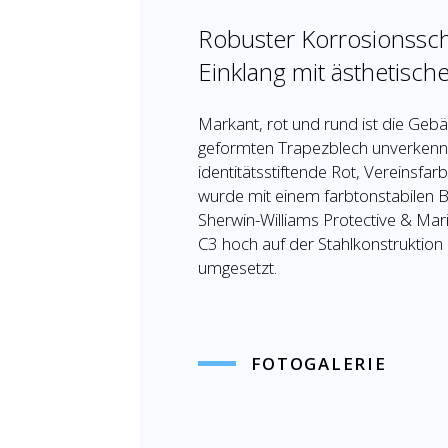
Robuster Korrosionsschu
Einklang mit ästhetis
Markant, rot und rund ist die Geb
geformten Trapezblech unverkennb
identitätsstiftende Rot, Vereinsfa
wurde mit einem farbtonstabilen 
Sherwin-Williams Protective & Mari
C3 hoch auf der Stahlkonstruktio
umgesetzt.
FOTOGALERIE