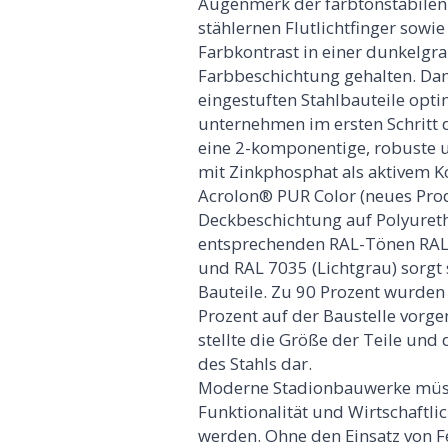
Augenmerk der farbtonstabilen 
stählernen Flutlichtfinger sowie
Farbkontrast in einer dunkelgr
Farbbeschichtung gehalten. Dami
eingestuften Stahlbauteile opti
unternehmen im ersten Schritt
eine 2-komponentige, robuste 
mit Zinkphosphat als aktivem K
Acrolon® PUR Color (neues Prod
Deckbeschichtung auf Polyureth
entsprechenden RAL-Tönen RAL 3
und RAL 7035 (Lichtgrau) sorgt
Bauteile. Zu 90 Prozent wurden
Prozent auf der Baustelle vor
stellte die Größe der Teile un
des Stahls dar.
Moderne Stadionbauwerke müss
Funktionalität und Wirtschaftlic
werden. Ohne den Einsatz von F