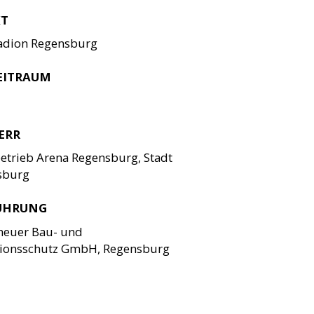
KT
adion Regensburg
EITRAUM
ERR
etrieb Arena Regensburg, Stadt
sburg
ÜHRUNG
heuer Bau- und
sionsschutz GmbH, Regensburg