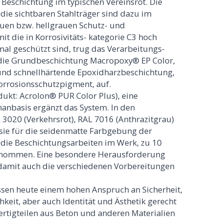
Beschichtung im typischen Vereinsrot. Die
 die sichtbaren Stahlträger sind dazu im
auen bzw. hellgrauen Schutz- und
t die in Korrosivitäts- kategorie C3 hoch
mal geschützt sind, trug das Verarbeitungs-
 die Grundbeschichtung Macropoxy® EP Color,
und schnellhärtende Epoxidharzbeschichtung,
orrosionsschutzpigment, auf.
ukt: Acrolon® PUR Color Plus), eine
anbasis ergänzt das System. In den
020 (Verkehrsrot), RAL 7016 (Anthrazitgrau)
 sie für die seidenmatte Farbgebung der
 die Beschichtungsarbeiten im Werk, zu 10
genommen. Eine besondere Herausforderung
d damit auch die verschiedenen Vorbereitungen
en heute einem hohen Anspruch an Sicherheit,
hkeit, aber auch Identität und Ästhetik gerecht
ertigteilen aus Beton und anderen Materialien