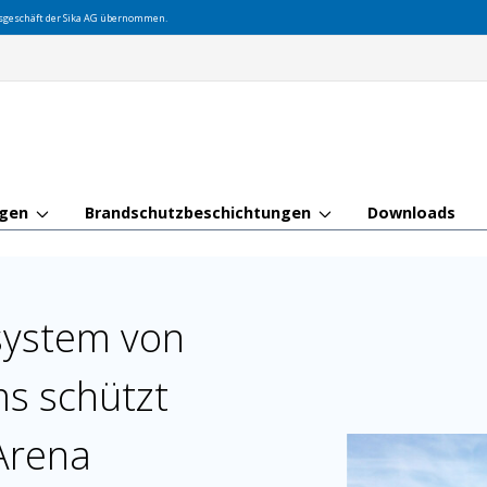
gsgeschäft der Sika AG übernommen.
ngen
Brandschutzbeschichtungen
Downloads
system von
ms schützt
Arena