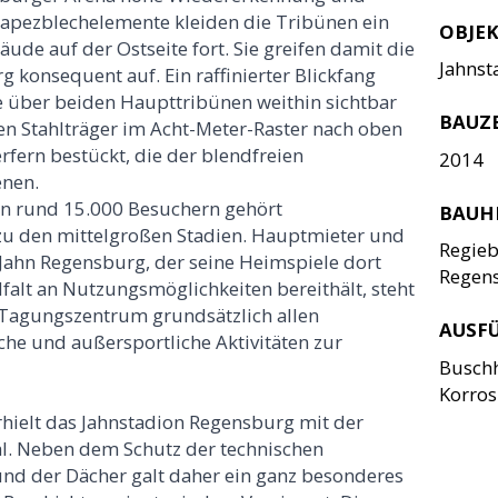
 Trapezblechelemente kleiden die Tribünen ein
OBJE
de auf der Ostseite fort. Sie greifen damit die
Jahnst
 konsequent auf. Ein raffinierter Blickfang
die über beiden Haupttribünen weithin sichtbar
BAUZ
en Stahlträger im Acht-Meter-Raster nach oben
fern bestückt, die der blendfreien
2014
enen.
on rund 15.000 Besuchern gehört
BAUH
zu den mittelgroßen Stadien. Hauptmieter und
Regieb
 Jahn Regensburg, der seine Heimspiele dort
Regen
elfalt an Nutzungsmöglichkeiten bereithält, steht
 Tagungszentrum grundsätzlich allen
AUSF
iche und außersportliche Aktivitäten zur
Busch
Korro
hielt das Jahnstadion Regensburg mit der
l. Neben dem Schutz der technischen
und der Dächer galt daher ein ganz besonderes