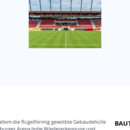
r allem die flügelförmig gewölbte Gebäudehülle
BAU
ensburger Arena hohe Wiedererkennung und