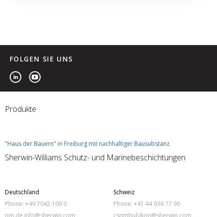
FOLGEN SIE UNS
Produkte
"Haus der Bauern" in Freiburg mit nachhaltiger Bausubstanz
Sherwin-Williams Schutz- und Marinebeschichtungen
Deutschland
Schweiz
Phone: +49 7042 109 0
Phone: +41 44 936 77 90
pm.de.info@sherwin.com
cspmbubikon@sherwin.com