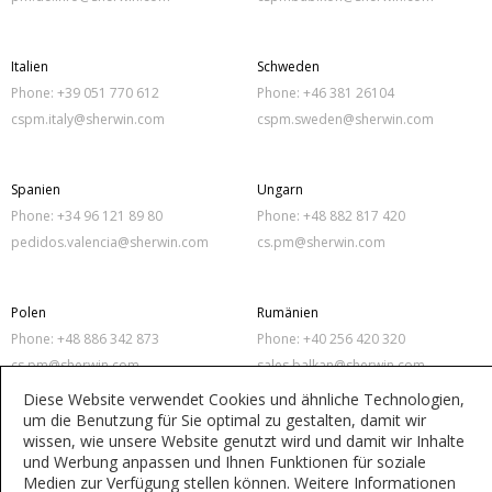
Italien
Schweden
Phone: +39 051 770 612
Phone: +46 381 26104
cspm.italy@sherwin.com
cspm.sweden@sherwin.com
Spanien
Ungarn
Phone: +34 96 121 89 80
Phone: +48 882 817 420
pedidos.valencia@sherwin.com
cs.pm@sherwin.com
Polen
Rumänien
Phone: +48 886 342 873
Phone: +40 256 420 320
cs.pm@sherwin.com
sales.balkan@sherwin.com
Diese Website verwendet Cookies und ähnliche Technologien,
um die Benutzung für Sie optimal zu gestalten, damit wir
wissen, wie unsere Website genutzt wird und damit wir Inhalte
Datenschutz-Bestimmungen
Nutzungsbedingungen
und Werbung anpassen und Ihnen Funktionen für soziale
Medien zur Verfügung stellen können. Weitere Informationen